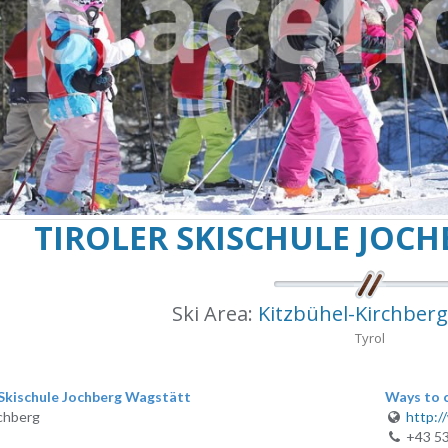
TIROLER SKISCHULE JOC
Ski Area:
Kitzbühel-Kirchber
Tyrol
 Skischule Jochberg Wagstätt
Ways to 
chberg
http:/
+43 53