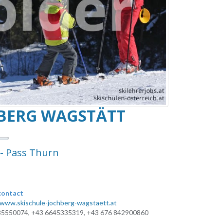
HBERG WAGSTÄTT
g- Pass Thurn
contact
/www.skischule-jochberg-wagstaett.at
5550074, +43 6645335319, +43 676 842900860