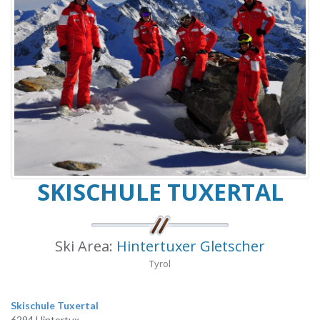
SKISCHULE TUXERTAL
Ski Area:
Hintertuxer Gletscher
Tyrol
Skischule Tuxertal
6294 Hintertux