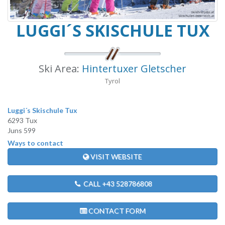
LUGGI´S SKISCHULE TUX
Ski Area:
Hintertuxer Gletscher
Tyrol
Luggi´s Skischule Tux
6293 Tux
Juns 599
Ways to contact
VISIT WEBSITE
CALL +43 528786808
CONTACT FORM