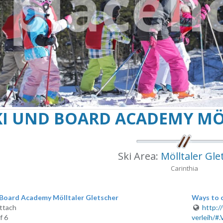
KI UND BOARD ACADEMY MÖ
Ski Area:
Mölltaler Gle
Carinthia
 Board Academy Mölltaler Gletscher
Ways to 
ttach
http:/
f 6
verleih/#