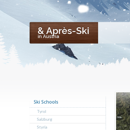
& Après-Ski
in Austria
Ski Schools
Tyrol
Salzburg
Styria