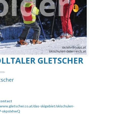
LLTALER GLETSCHER
tscher
contact
/www.gletscher.co.at/das-skigebiet/skischulen-
.V-okpslxhwQ