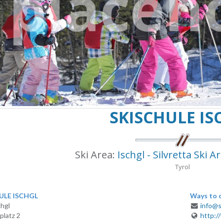
SKISCHULE IS
Ski Area:
Ischgl - Silvretta Ski 
Tyrol
ULE ISCHGL
Ways to 
hgl
info@s
platz 2
http:/