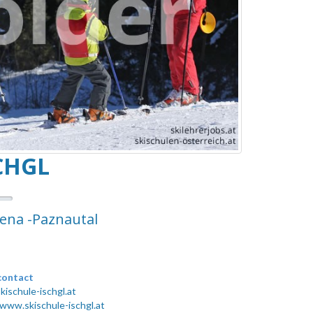
CHGL
Arena -Paznautal
contact
kischule-ischgl.at
/www.skischule-ischgl.at