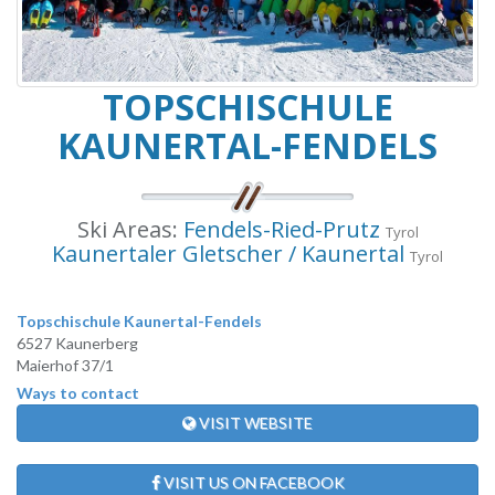
TOPSCHISCHULE
KAUNERTAL-FENDELS
Ski Areas:
Fendels-Ried-Prutz
Tyrol
Kaunertaler Gletscher / Kaunertal
Tyrol
Topschischule Kaunertal-Fendels
6527 Kaunerberg
Maierhof 37/1
Ways to contact
VISIT WEBSITE
VISIT US ON FACEBOOK