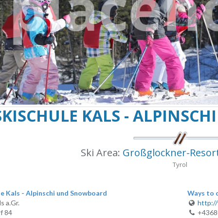
SKISCHULE KALS - ALPINSC
Ski Area:
Großglockner-Resort 
Tyrol
le Kals - Alpinschi und Snowboard
Ways to 
s a.Gr.
http:/
f 84
+43680