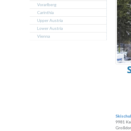
Vorarlberg
Carinthia
Upper Austria
Lower Austria
Vienna
Skischu
9981 Kal
Großdor