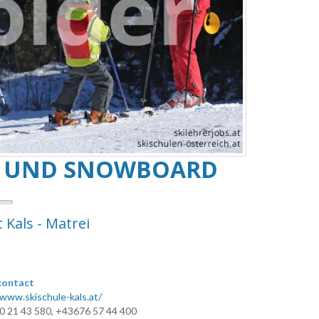
HI UND SNOWBOARD
Kals - Matrei
contact
/www.skischule-kals.at/
 21 43 580, +43676 57 44 400