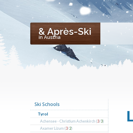
& Après-Ski
in Austria
Ski Schools
Tyrol
Achensee - Christlum Achenkirch (
3
/
3
)
Axamer Lizum (
3
/
2
)