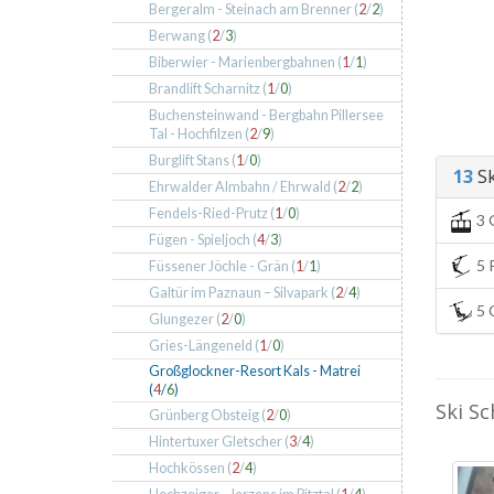
Bergeralm - Steinach am Brenner (
2
/
2
)
Berwang (
2
/
3
)
Biberwier - Marienbergbahnen (
1
/
1
)
Brandlift Scharnitz (
1
/
0
)
Buchensteinwand - Bergbahn Pillersee
Tal - Hochfilzen (
2
/
9
)
Burglift Stans (
1
/
0
)
13
Ski
Ehrwalder Almbahn / Ehrwald (
2
/
2
)
Fendels-Ried-Prutz (
1
/
0
)
3 
Fügen - Spieljoch (
4
/
3
)
5 P
Füssener Jöchle - Grän (
1
/
1
)
Galtür im Paznaun – Silvapark (
2
/
4
)
5 C
Glungezer (
2
/
0
)
Gries-Längeneld (
1
/
0
)
Großglockner-Resort Kals - Matrei
(
4
/
6
)
Ski Sc
Grünberg Obsteig (
2
/
0
)
Hintertuxer Gletscher (
3
/
4
)
Hochkössen (
2
/
4
)