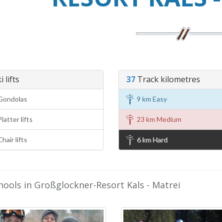
 lifts
37
Track kilometres
Gondolas
9 km Easy
latter lifts
23 km Medium
hair lifts
6 km Hard
hools in Großglockner-Resort Kals - Matrei