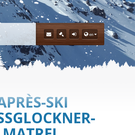
en
APRÈS-SKI
SSGLOCKNER-R
 MATREI