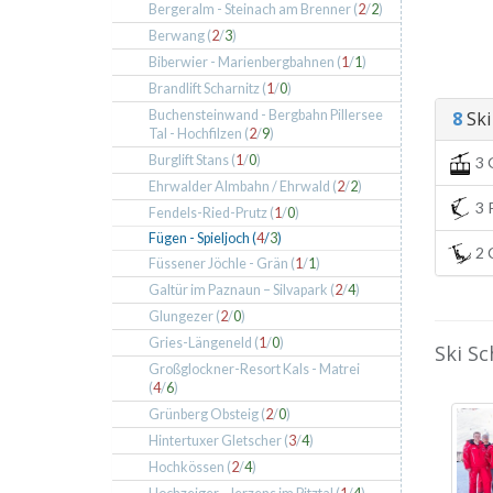
Bergeralm - Steinach am Brenner (
2
/
2
)
Berwang (
2
/
3
)
Biberwier - Marienbergbahnen (
1
/
1
)
Brandlift Scharnitz (
1
/
0
)
Buchensteinwand - Bergbahn Pillersee
8
Ski 
Tal - Hochfilzen (
2
/
9
)
Burglift Stans (
1
/
0
)
3 
Ehrwalder Almbahn / Ehrwald (
2
/
2
)
3 P
Fendels-Ried-Prutz (
1
/
0
)
Fügen - Spieljoch (
4
/
3
)
2 C
Füssener Jöchle - Grän (
1
/
1
)
Galtür im Paznaun – Silvapark (
2
/
4
)
Glungezer (
2
/
0
)
Gries-Längeneld (
1
/
0
)
Ski Sc
Großglockner-Resort Kals - Matrei
(
4
/
6
)
Grünberg Obsteig (
2
/
0
)
Hintertuxer Gletscher (
3
/
4
)
Hochkössen (
2
/
4
)