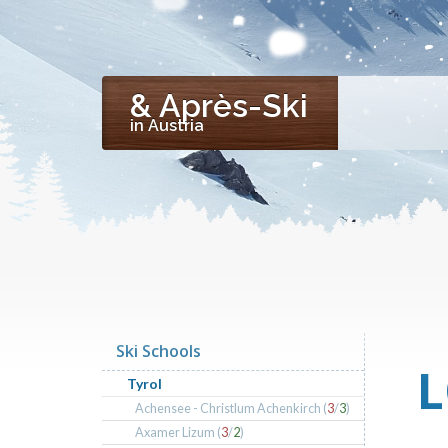
& Après-Ski
in Austria
Ski Schools
L
Tyrol
Achensee - Christlum Achenkirch (
3
/
3
)
Axamer Lizum (
3
/
2
)