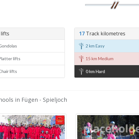
lifts
17
Track kilometres
Gondolas
2 km Easy
latter lifts
15 km Medium
hair lifts
0 km Hard
hools in Fügen - Spieljoch