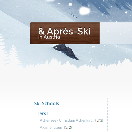
& Après-Ski
in Austria
Ski Schools
Tyrol
Achensee - Christlum Achenkirch (
3
/
3
)
Axamer Lizum (
3
/
2
)