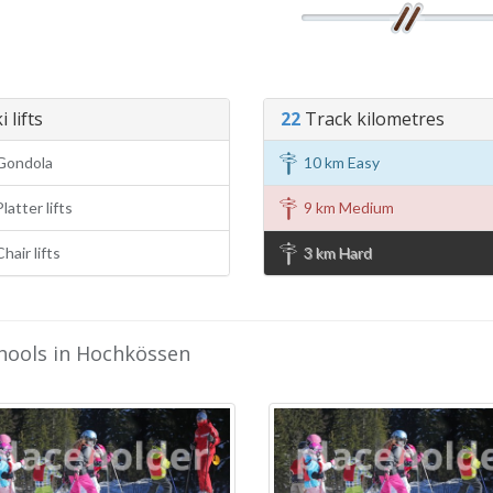
 lifts
22
Track kilometres
Gondola
10 km Easy
latter lifts
9 km Medium
hair lifts
3 km Hard
chools in Hochkössen