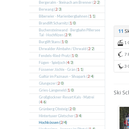
Bergeralm - Steinach am Brenner (
2
/
2
)
Berwang (
2
/
3
)
Biberwier - Marienbergbahnen (
1
/
1
)
Brandlift Scharnitz (
1
/
0
)
Buchensteinwand - Bergbahn Pillersee
11
Ski
Tal - Hochfilzen (
2
/
9
)
Burglift Stans (
1
/
0
)
1 
Ehrwalder Almbahn / Ehrwald (
2
/
2
)
7 P
Fendels-Ried-Prutz (
1
/
0
)
Fügen - Spieljoch (
4
/
3
)
3 C
Füssener Jöchle - Grän (
1
/
1
)
Galtür im Paznaun – Silvapark (
2
/
4
)
Glungezer (
2
/
0
)
Gries-Längeneld (
1
/
0
)
Ski S
Großglockner-Resort Kals - Matrei
(
4
/
6
)
Grünberg Obsteig (
2
/
0
)
Hintertuxer Gletscher (
3
/
4
)
Hochkössen (
2
/
4
)