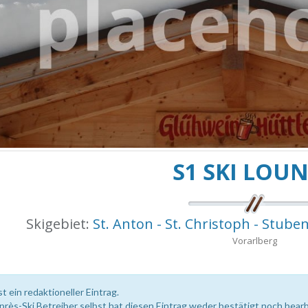
S1 SKI LOU
Skigebiet:
St. Anton - St. Christoph - Stuben
Vorarlberg
st ein redaktioneller Eintrag.
près-Ski Betreiber selbst hat diesen Eintrag weder bestätigt noch bearb