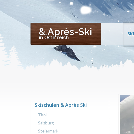
& Après-Ski
SK
in Österreich
Skischulen & Après Ski
Tirol
Salzburg
Steiermark