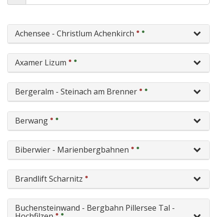
●
●
Achensee - Christlum Achenkirch
●
●
Axamer Lizum
●
●
Bergeralm - Steinach am Brenner
●
●
Berwang
●
●
Biberwier - Marienbergbahnen
●
Brandlift Scharnitz
Buchensteinwand - Bergbahn Pillersee Tal -
●
●
Hochfilzen