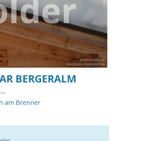
BAR BERGERALM
ch am Brenner
eitet.