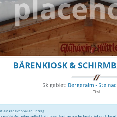
BÄRENKIOSK & SCHIRM
Skigebiet:
Bergeralm - Steina
Tirol
st ein redaktioneller Eintrag.
près-Ski Betreiber selbst hat diesen Eintrag weder bestätigt noch bearb