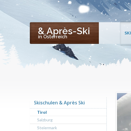
& Après-Ski
SK
in Österreich
Skischulen & Après Ski
Tirol
Salzburg
Steiermark