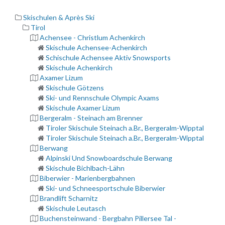
Skischulen & Après Ski
Tirol
Achensee - Christlum Achenkirch
Skischule Achensee-Achenkirch
Schischule Achensee Aktiv Snowsports
Skischule Achenkirch
Axamer Lizum
Skischule Götzens
Ski- und Rennschule Olympic Axams
Skischule Axamer Lizum
Bergeralm - Steinach am Brenner
Tiroler Skischule Steinach a.Br., Bergeralm-Wipptal
Tiroler Skischule Steinach a.Br., Bergeralm-Wipptal
Berwang
Alpinski Und Snowboardschule Berwang
Skischule Bichlbach-Lähn
Biberwier - Marienbergbahnen
Ski- und Schneesportschule Biberwier
Brandlift Scharnitz
Skischule Leutasch
Buchensteinwand - Bergbahn Pillersee Tal -