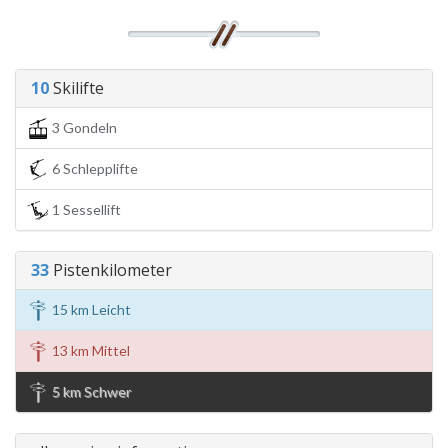
10
Skilifte
3 Gondeln
6 Schlepplifte
1 Sessellift
33
Pistenkilometer
15 km Leicht
13 km Mittel
5 km Schwer