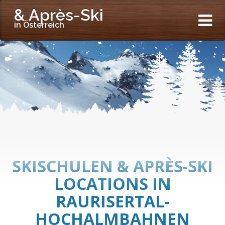
& Après-Ski
in Österreich
SKISCHULEN & APRÈS-SKI
LOCATIONS IN
RAURISERTAL-
HOCHALMBAHNEN