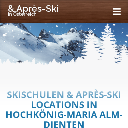
& Après-Ski
in Österreich
SKISCHULEN & APRÈS-SKI
LOCATIONS IN
HOCHKÖNIG-MARIA ALM-
DIENTEN