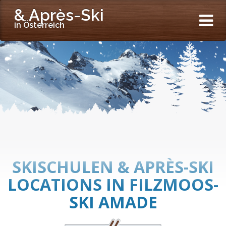
& Après-Ski
in Österreich
SKISCHULEN & APRÈS-SKI
LOCATIONS IN FILZMOOS-
SKI AMADE