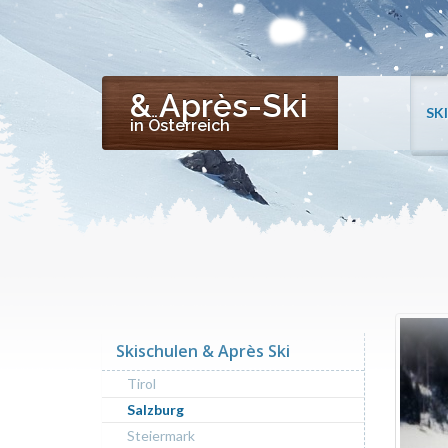
& Après-Ski
SK
in Österreich
Skischulen & Après Ski
Tirol
Salzburg
Steiermark