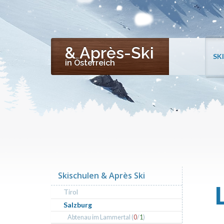
& Après-Ski
SK
in Österreich
Skischulen & Après Ski
Tirol
Salzburg
Abtenau im Lammertal (
0
/
1
)