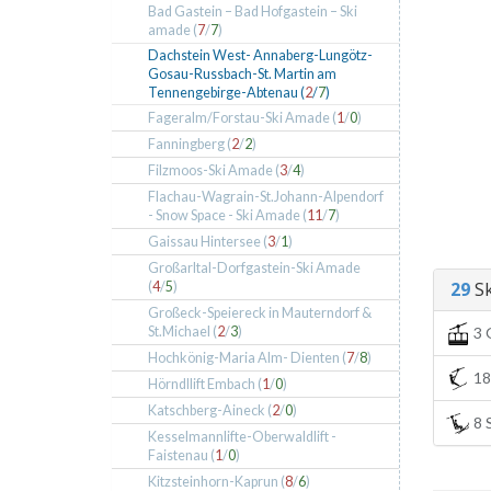
Bad Gastein – Bad Hofgastein – Ski
amade (
7
/
7
)
Dachstein West- Annaberg-Lungötz-
Gosau-Russbach-St. Martin am
Tennengebirge-Abtenau (
2
/
7
)
Fageralm/Forstau-Ski Amade (
1
/
0
)
Fanningberg (
2
/
2
)
Filzmoos-Ski Amade (
3
/
4
)
Flachau-Wagrain-St.Johann-Alpendorf
- Snow Space - Ski Amade (
11
/
7
)
Gaissau Hintersee (
3
/
1
)
Großarltal-Dorfgastein-Ski Amade
29
Sk
(
4
/
5
)
Großeck-Speiereck in Mauterndorf &
St.Michael (
2
/
3
)
3 
Hochkönig-Maria Alm- Dienten (
7
/
8
)
18 
Hörndllift Embach (
1
/
0
)
Katschberg-Aineck (
2
/
0
)
8 S
Kesselmannlifte-Oberwaldlift -
Faistenau (
1
/
0
)
Kitzsteinhorn-Kaprun (
8
/
6
)