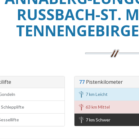
RUSSBACH-ST. 
TENNENGEBIRGE
ilifte
77
Pistenkilometer
Gondeln
7 km Leicht
Schlepplifte
63 km Mittel
essellifte
7 km Schwer