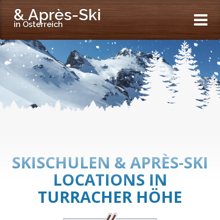
& Après-Ski
in Österreich
SKISCHULEN & APRÈS-SKI
LOCATIONS IN
TURRACHER HÖHE