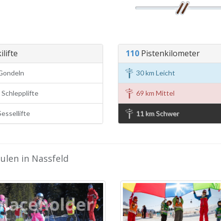
ilifte
110
Pistenkilometer
Gondeln
30 km Leicht
Schlepplifte
69 km Mittel
essellifte
11 km Schwer
ulen in Nassfeld