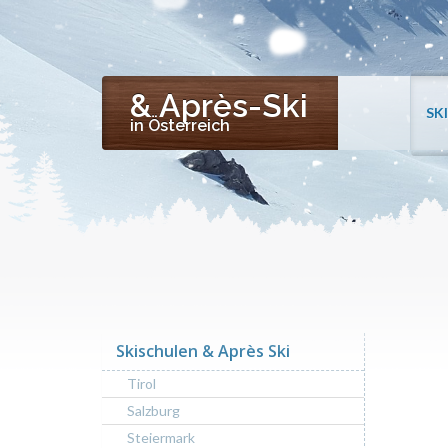
& Après-Ski
SK
in Österreich
Skischulen & Après Ski
Tirol
Salzburg
Steiermark