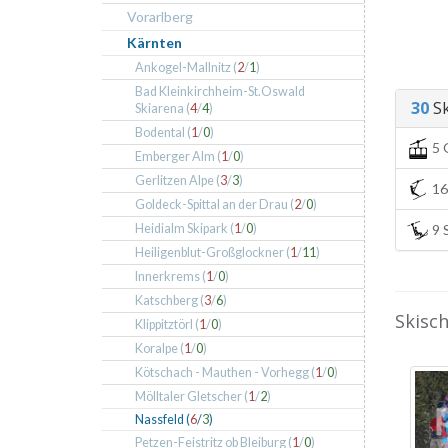
Vorarlberg
Kärnten
Ankogel-Mallnitz (
2
/
1
)
Bad Kleinkirchheim-St.Oswald
30
Sk
Skiarena (
4
/
4
)
Bodental (
1
/
0
)
5 
Emberger Alm (
1
/
0
)
Gerlitzen Alpe (
3
/
3
)
16 
Goldeck-Spittal an der Drau (
2
/
0
)
Heidialm Skipark (
1
/
0
)
9 S
Heiligenblut-Großglockner (
1
/
11
)
Innerkrems (
1
/
0
)
Katschberg (
3
/
6
)
Skisch
Klippitztörl (
1
/
0
)
Koralpe (
1
/
0
)
Kötschach - Mauthen - Vorhegg (
1
/
0
)
Mölltaler Gletscher (
1
/
2
)
Nassfeld (
6
/
3
)
Petzen-Feistritz ob Bleiburg (
1
/
0
)