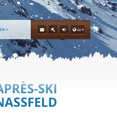
LEN
de
APRÈS-SKI
NASSFELD