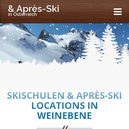
& Après-Ski
in Österreich
SKISCHULEN & APRÈS-SKI
LOCATIONS IN
WEINEBENE