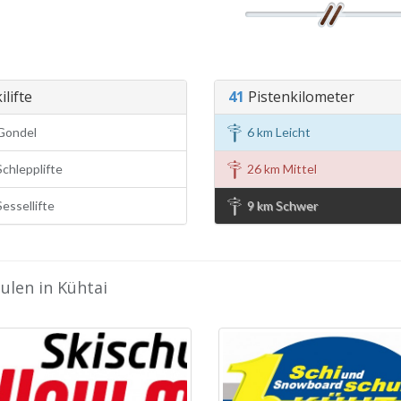
ilifte
41
Pistenkilometer
Gondel
6 km Leicht
chlepplifte
26 km Mittel
essellifte
9 km Schwer
ulen in Kühtai