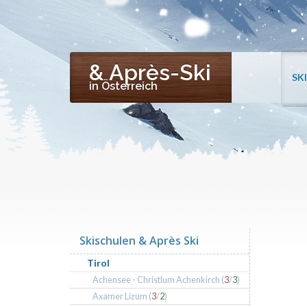
& Après-Ski
SK
in Österreich
Skischulen & Après Ski
Tirol
Achensee - Christlum Achenkirch (
3
/
3
)
Axamer Lizum (
3
/
2
)