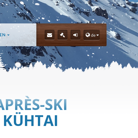
LEN
de
APRÈS-SKI
 KÜHTAI