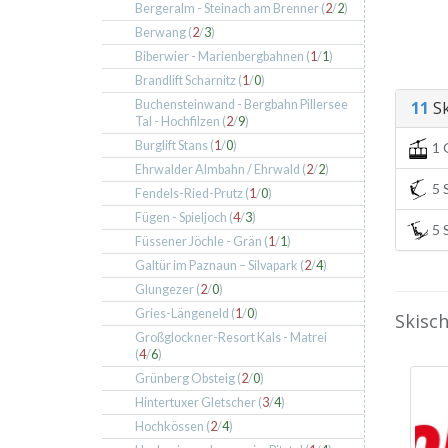
Bergeralm - Steinach am Brenner (
2
/
2
)
Berwang (
2
/
3
)
Biberwier - Marienbergbahnen (
1
/
1
)
Brandlift Scharnitz (
1
/
0
)
Buchensteinwand - Bergbahn Pillersee
11
Sk
Tal - Hochfilzen (
2
/
9
)
Burglift Stans (
1
/
0
)
1 
Ehrwalder Almbahn / Ehrwald (
2
/
2
)
5 S
Fendels-Ried-Prutz (
1
/
0
)
Fügen - Spieljoch (
4
/
3
)
5 S
Füssener Jöchle - Grän (
1
/
1
)
Galtür im Paznaun – Silvapark (
2
/
4
)
Glungezer (
2
/
0
)
Gries-Längeneld (
1
/
0
)
Skisch
Großglockner-Resort Kals - Matrei
(
4
/
6
)
Grünberg Obsteig (
2
/
0
)
Hintertuxer Gletscher (
3
/
4
)
Hochkössen (
2
/
4
)