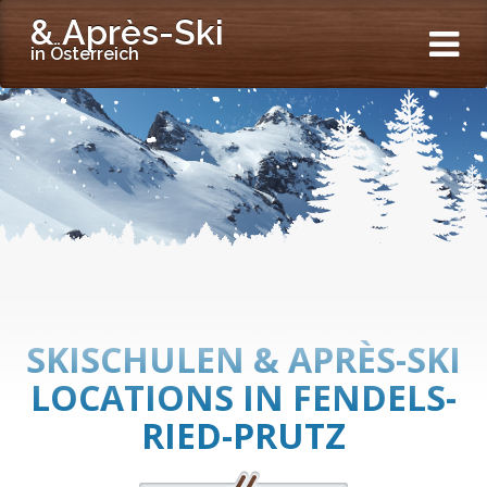
& Après-Ski
in Österreich
SKISCHULEN & APRÈS-SKI
LOCATIONS IN FENDELS-
RIED-PRUTZ