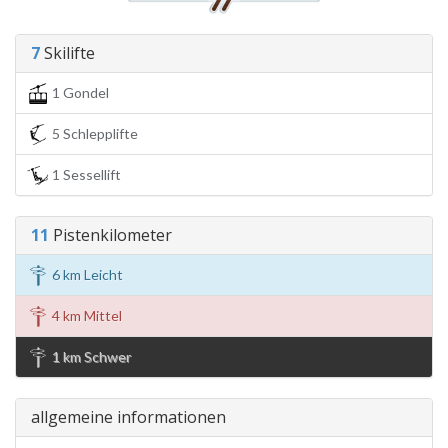
7
Skilifte
1 Gondel
5 Schlepplifte
1 Sessellift
11
Pistenkilometer
6 km Leicht
4 km Mittel
1 km Schwer
allgemeine informationen