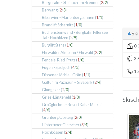
Bergeralm - Steinach am Brenner (
2
/
2
)
Berwang (
2
/
3
)
Biberwier - Marienbergbahnen (
1
/
1
)
Brandlift Scharnitz (
1
/
0
)
Buchensteinwand - Bergbahn Pillersee
4
Skil
Tal - Hochfilzen (
2
/
9
)
Burglift Stans (
1
/
0
)
0 
Ehrwalder Almbahn / Ehrwald (
2
/
2
)
3 S
Fendels-Ried-Prutz (
1
/
0
)
Fügen - Spieljoch (
4
/
3
)
1 S
Füssener Jöchle - Grän (
1
/
1
)
Galtür im Paznaun – Silvapark (
2
/
4
)
Glungezer (
2
/
0
)
Gries-Längeneld (
1
/
0
)
Skisch
Großglockner-Resort Kals - Matrei
(
4
/
6
)
Grünberg Obsteig (
2
/
0
)
Hintertuxer Gletscher (
3
/
4
)
Hochkössen (
2
/
4
)