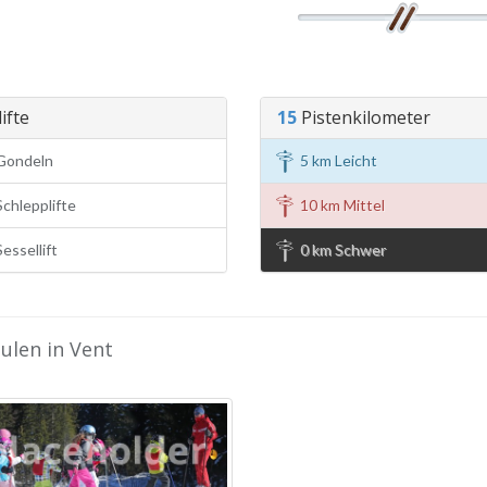
ifte
15
Pistenkilometer
Gondeln
5 km Leicht
chlepplifte
10 km Mittel
essellift
0 km Schwer
ulen in Vent