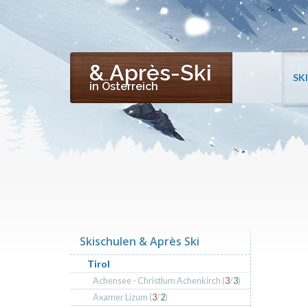
& Après-Ski
SK
in Österreich
Skischulen & Après Ski
Tirol
Achensee - Christlum Achenkirch (
3
/
3
)
Axamer Lizum (
3
/
2
)