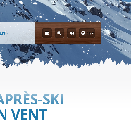
LEN
de
APRÈS-SKI
N VENT