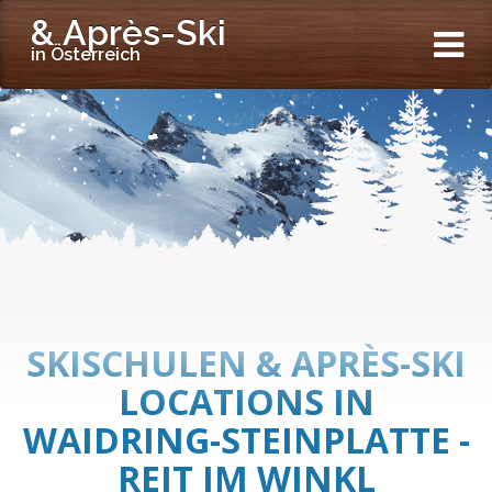
& Après-Ski
in Österreich
SKISCHULEN & APRÈS-SKI
LOCATIONS IN
WAIDRING-STEINPLATTE -
REIT IM WINKL