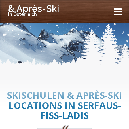
& Après-Ski
in Österreich
SKISCHULEN & APRÈS-SKI
LOCATIONS IN SERFAUS-
FISS-LADIS