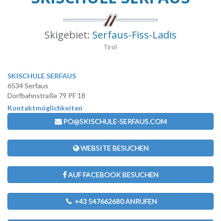
Skigebiet:
Serfaus-Fiss-Ladis
Tirol
SKISCHULE SERFAUS
6534 Serfaus
Dorfbahnstraße 79 PF 18
Kontaktmöglichkeiten
PO@SKISCHULE-SERFAUS.COM
WEBSITE BESUCHEN
AUF FACEBOOK BESUCHEN
+43 547662680 ANRUFEN