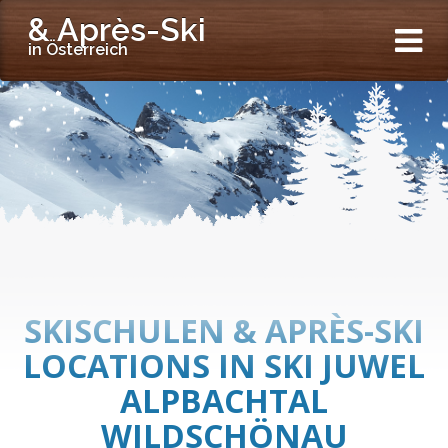
& Après-Ski
in Österreich
SKISCHULEN & APRÈS-SKI
LOCATIONS IN SKI JUWEL
ALPBACHTAL
WILDSCHÖNAU