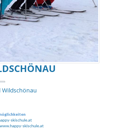
ILDSCHÖNAU
al Wildschönau
öglichkeiten
appy-skischule.at
/www.happy-skischule.at