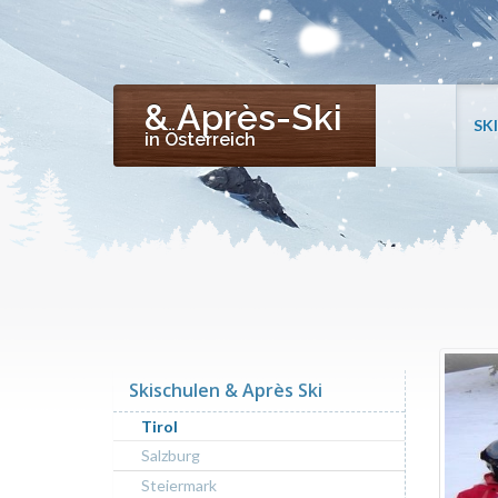
& Après-Ski
SK
in Österreich
Skischulen & Après Ski
Tirol
Salzburg
Steiermark