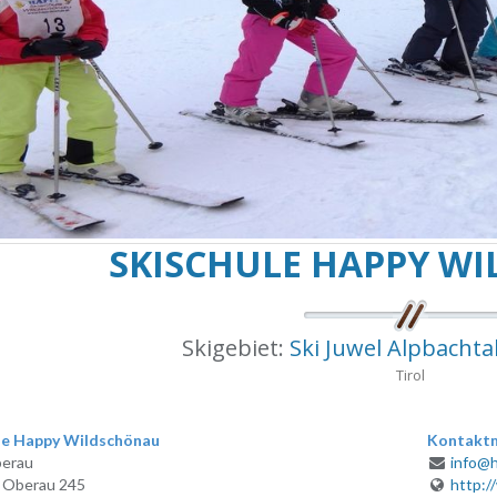
SKISCHULE HAPPY W
Skigebiet:
Ski Juwel Alpbacht
Tirol
le Happy Wildschönau
Kontaktm
erau
info@h
, Oberau 245
http:/