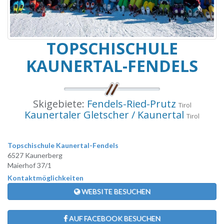
TOPSCHISCHULE
KAUNERTAL-FENDELS
Skigebiete:
Fendels-Ried-Prutz
Tirol
Kaunertaler Gletscher / Kaunertal
Tirol
Topschischule Kaunertal-Fendels
6527 Kaunerberg
Maierhof 37/1
Kontaktmöglichkeiten
WEBSITE BESUCHEN
AUF FACEBOOK BESUCHEN