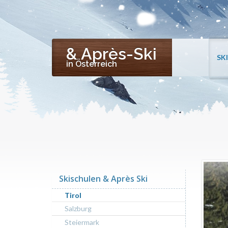
& Après-Ski
SK
in Österreich
Skischulen & Après Ski
Tirol
Salzburg
Steiermark