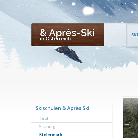
& Après-Ski
SK
in Österreich
Skischulen & Après Ski
Tirol
Salzburg
Steiermark