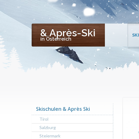
& Après-Ski
SK
in Österreich
Skischulen & Après Ski
Tirol
Salzburg
Steiermark