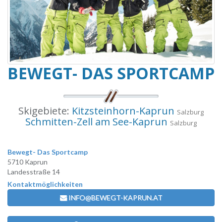
BEWEGT- DAS SPORTCAMP
Skigebiete:
Kitzsteinhorn-Kaprun
Salzburg
Schmitten-Zell am See-Kaprun
Salzburg
Bewegt- Das Sportcamp
5710 Kaprun
Landesstraße 14
Kontaktmöglichkeiten
INFO@BEWEGT-KAPRUN.AT