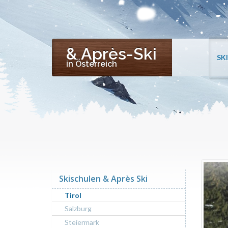
& Après-Ski
SK
in Österreich
Skischulen & Après Ski
Tirol
Salzburg
Steiermark