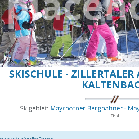
SKISCHULE - ZILLERTALER
KALTENBA
Skigebiet:
Mayrhofner Bergbahnen- May
Tirol
st ein redaktioneller Eintrag.