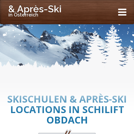
& Après-Ski
in Österreich
SKISCHULEN & APRÈS-SKI
LOCATIONS IN SCHILIFT
OBDACH