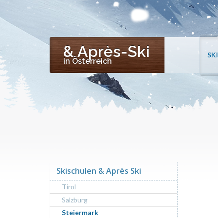
& Après-Ski
SK
in Österreich
Skischulen & Après Ski
Tirol
Salzburg
Steiermark