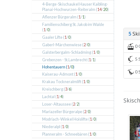
4-Berge-Skischaukel Hauser Kaibling-
Planai-Hochwurzen-Reiteralm (
14
/
20
)
Aflenzer Bürgeralm (
1
/
1
)
Familienschiberg St. Jakob im Walde
(
1
/
0
)
5
Skil
Gaaler Lifte (
1
/
0
)
Gaberl-Märchenwiese (
2
/
0
)
0 
Galsterbergalm-Schladming (
1
/
0
)
5 S
Grebenzen - St.Lambrecht (
1
/
1
)
Hohentauern (
1
/
0
)
0 S
Kaiserau-Admont (
1
/
0
)
Krakau Tockneralmlift (
1
/
0
)
Kreischberg (
3
/
6
)
Lachtal (
1
/
4
)
Skisc
Loser-Altaussee (
2
/
2
)
Mariazeller Bürgeralpe (
2
/
0
)
Modriach-Winkel Hoislifte (
1
/
0
)
Niederalpl (
1
/
0
)
Planneralm - Schneebären (
1
/
0
)