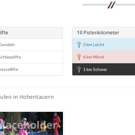
ifte
10
Pistenkilometer
Gondeln
3 km Leicht
chlepplifte
6 km Mittel
essellifte
1 km Schwer
hulen in Hohentauern