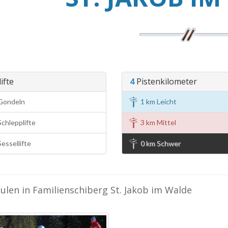
ifte
4
Pistenkilometer
Gondeln
1 km Leicht
chlepplifte
3 km Mittel
essellifte
0 km Schwer
ulen in Familienschiberg St. Jakob im Walde