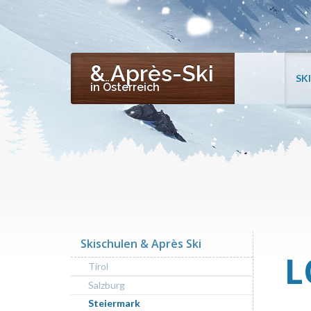
& Après-Ski
SK
in Österreich
Skischulen & Après Ski
L
Tirol
Salzburg
Steiermark