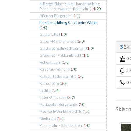
4-Berge-Skischaukel Hauser Kaibling-
Planai-Hochwurzen-Reiteralm (
14
/
20
)
Aflenzer Bürgeralm (
1
/
1
)
Familienschiberg St. Jakob im Walde
(
1
/
0
)
Gaaler Lifte (
1
/
0
)
Gaberl-Märchenwiese (
2
/
0
)
3
Skil
Galsterbergalm-Schladming (
1
/
0
)
Grebenzen - St.Lambrecht (
1
/
1
)
0 
Hohentauern (
1
/
0
)
Kaiserau-Admont (
1
/
0
)
3 S
Krakau Tockneralmlift (
1
/
0
)
0 S
Kreischberg (
3
/
6
)
Lachtal (
1
/
4
)
Loser-Altaussee (
2
/
2
)
Mariazeller Bürgeralpe (
2
/
0
)
Skisch
Modriach-Winkel Hoislifte (
1
/
0
)
Niederalpl (
1
/
0
)
Planneralm - Schneebären (
1
/
0
)