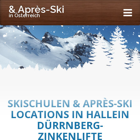
& Après-Ski
in Österreich
SKISCHULEN & APRÈS-SKI
LOCATIONS IN HALLEIN
DÜRRNBERG-
ZINKENLIFTE