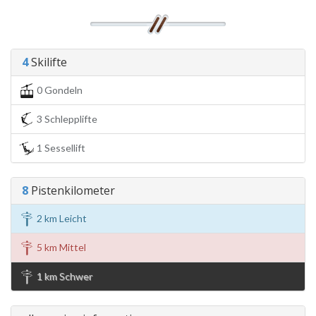
4
Skilifte
0 Gondeln
3 Schlepplifte
1 Sessellift
8
Pistenkilometer
2 km Leicht
5 km Mittel
1 km Schwer