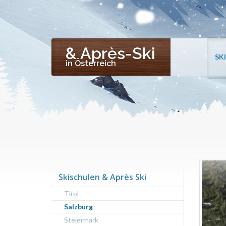
& Après-Ski
SK
in Österreich
Skischulen & Après Ski
Tirol
Salzburg
Steiermark