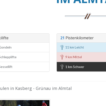
ilifte
21
Pistenkilometer
Gondeln
11 km Leicht
chlepplifte
9 km Mittel
essellift
1 km Schwer
ulen in Kasberg - Grünau im Almtal