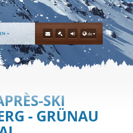
LEN
de
APRÈS-SKI
ERG - GRÜNAU
AL