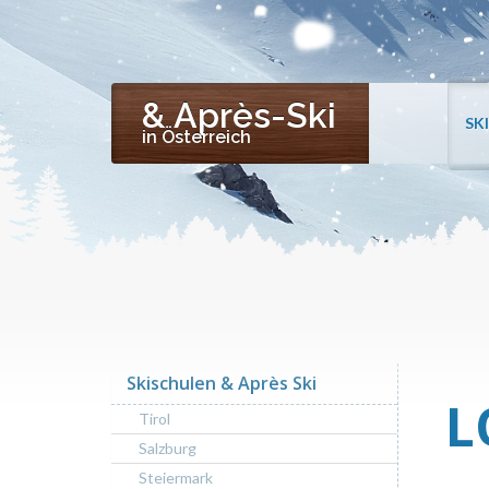
& Après-Ski
SK
in Österreich
Skischulen & Après Ski
L
Tirol
Salzburg
Steiermark