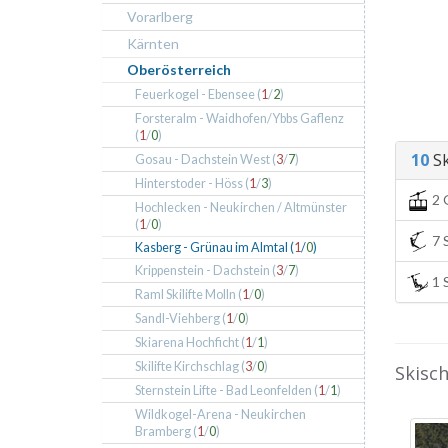
Vorarlberg
Kärnten
Oberösterreich
Feuerkogel - Ebensee (
1
/
2
)
Forsteralm - Waidhofen/Ybbs Gaflenz
(
1
/
0
)
10
Sk
Gosau - Dachstein West (
3
/
7
)
Hinterstoder - Höss (
1
/
3
)
2 
Hochlecken - Neukirchen / Altmünster
(
1
/
0
)
7 S
Kasberg - Grünau im Almtal (
1
/
0
)
Krippenstein - Dachstein (
3
/
7
)
1 S
Raml Skilifte Molln (
1
/
0
)
Sandl-Viehberg (
1
/
0
)
Skiarena Hochficht (
1
/
1
)
Skilifte Kirchschlag (
3
/
0
)
Skisch
Sternstein Lifte - Bad Leonfelden (
1
/
1
)
Wildkogel-Arena - Neukirchen
Bramberg (
1
/
0
)