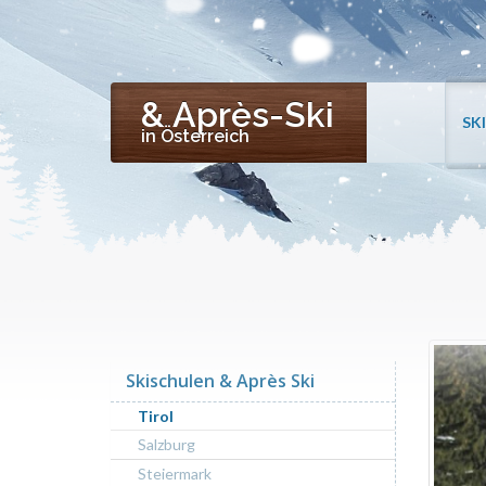
& Après-Ski
SK
in Österreich
Skischulen & Après Ski
Tirol
Salzburg
Steiermark