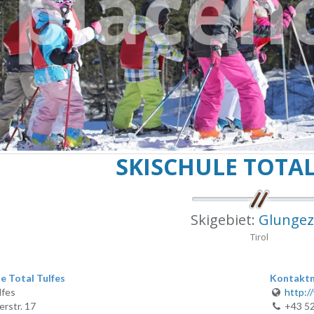
SKISCHULE TOTAL
Skigebiet:
Glungez
Tirol
e Total Tulfes
Kontaktm
lfes
http:/
rstr. 17
+43 5