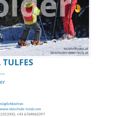
 TULFES
er
öglichkeiten
/www.skischule-total.com
22353342, +43 6764863397