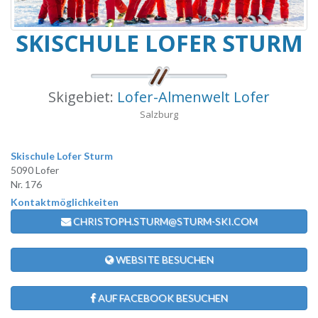
SKISCHULE LOFER STURM
Skigebiet:
Lofer-Almenwelt Lofer
Salzburg
Skischule Lofer Sturm
5090 Lofer
Nr. 176
Kontaktmöglichkeiten
CHRISTOPH.STURM@STURM-SKI.COM
WEBSITE BESUCHEN
AUF FACEBOOK BESUCHEN