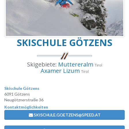
SKISCHULE GÖTZENS
Skigebiete:
Muttereralm
Tirol
Axamer Lizum
Tirol
Skischule Götzens
6091 Götzens
Neugötznerstraße 36
Kontaktmöglichkeiten
SKISCHULE.GOETZENS@SPEED.AT