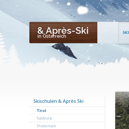
& Après-Ski
SK
in Österreich
Skischulen & Après Ski
Tirol
Salzburg
Steiermark