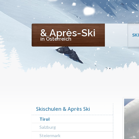
& Après-Ski
SK
in Österreich
Skischulen & Après Ski
Tirol
Salzburg
Steiermark