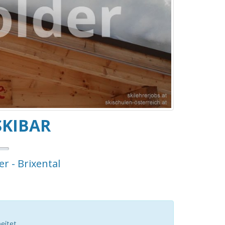
SKIBAR
er - Brixental
eitet.