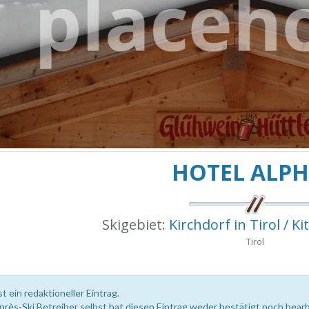
HOTEL ALP
Skigebiet:
Kirchdorf in Tirol / K
Tirol
st ein redaktioneller Eintrag.
près-Ski Betreiber selbst hat diesen Eintrag weder bestätigt noch bearb