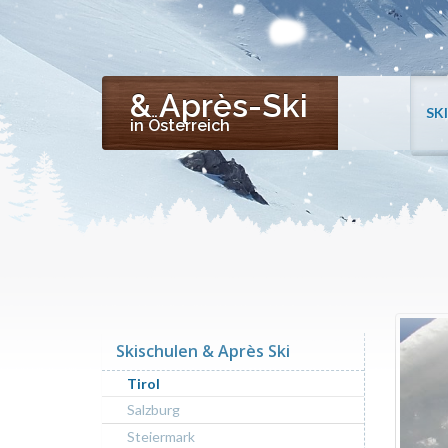
& Après-Ski
SK
in Österreich
Skischulen & Après Ski
Tirol
Salzburg
Steiermark