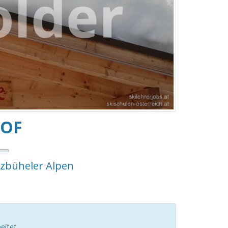
HOF
itzbüheler Alpen
eitet.