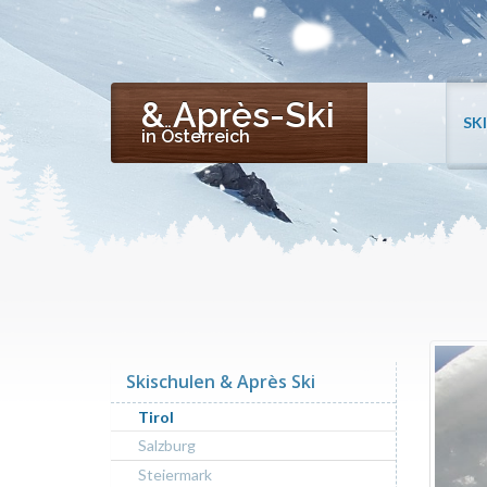
& Après-Ski
SK
in Österreich
Skischulen & Après Ski
Tirol
Salzburg
Steiermark