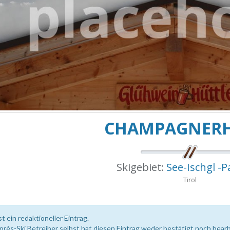
CHAMPAGNER
Skigebiet:
See-Ischgl -
Tirol
st ein redaktioneller Eintrag.
près-Ski Betreiber selbst hat diesen Eintrag weder bestätigt noch bearb