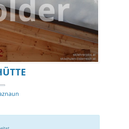
HÜTTE
Paznaun
eitet.