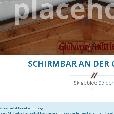
SCHIRMBAR AN DER
Skigebiet:
Sölde
Tirol
st ein redaktioneller Eintrag.
près-Ski Betreiber selbst hat diesen Eintrag weder bestätigt noch bearb