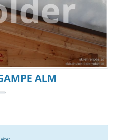
 GAMPE ALM
n
eitet.