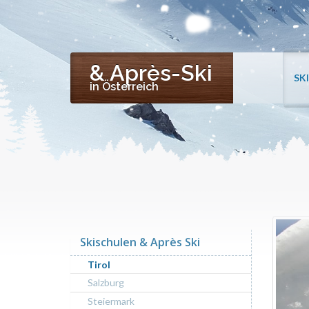
& Après-Ski
SK
in Österreich
Skischulen & Après Ski
Tirol
Salzburg
Steiermark